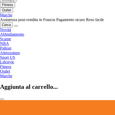
Fitness
Outlet
Marche
Assistenza post-vendita in Francia
Pagamento sicuro
Reso facile
Cerca
Novità
Abbigliamento
Scarpe
NBA
Palloni
Attrezzatura
Sport US
Lifestyle
Fitness
Outlet
Marche
Aggiunta al carrello...