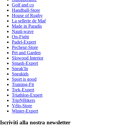
Golf and co
Handball-Store
House of Rugby
La sellerie de Maé
Made in Paradis
Nauti-wave
On-Fight
Padel-Expert
Pecheur-Store
Pet and Garden
Slowood Interior
Smash-Expert
Sneak'In
Sneakids
Sport is good
Training-Fit
Trek-Expert
Triathlon-Expert
TripNBikers
Vélo-Store
Winter-Expert
Iscriviti alla nostra newsletter