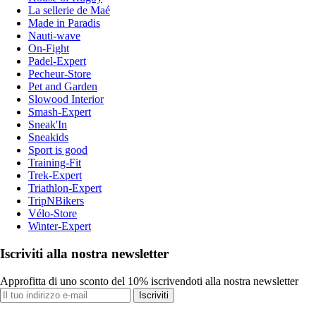
La sellerie de Maé
Made in Paradis
Nauti-wave
On-Fight
Padel-Expert
Pecheur-Store
Pet and Garden
Slowood Interior
Smash-Expert
Sneak'In
Sneakids
Sport is good
Training-Fit
Trek-Expert
Triathlon-Expert
TripNBikers
Vélo-Store
Winter-Expert
Iscriviti alla nostra newsletter
Approfitta di uno sconto del 10% iscrivendoti alla nostra newsletter
Iscriviti