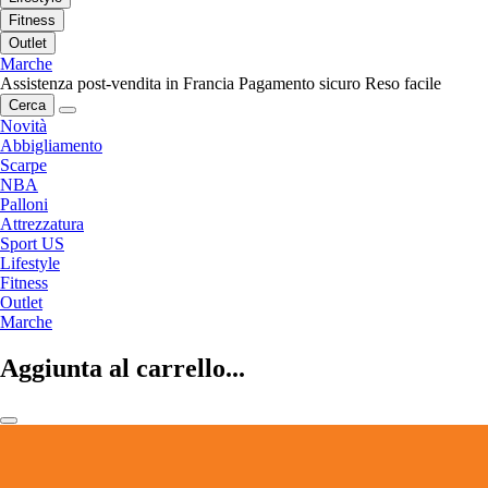
Fitness
Outlet
Marche
Assistenza post-vendita in Francia
Pagamento sicuro
Reso facile
Cerca
Novità
Abbigliamento
Scarpe
NBA
Palloni
Attrezzatura
Sport US
Lifestyle
Fitness
Outlet
Marche
Aggiunta al carrello...