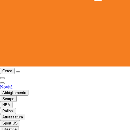
Cerca
Novità
Abbigliamento
Scarpe
NBA
Palloni
Attrezzatura
Sport US
Lifestyle