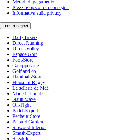
Metodi di pagamento
Prezzi e opzioni di consegna
Informativa sulla privacy
I nostri negozi
Daily Bikers
Direct Running
Direct-Volley
Espace Golf
Foot-Store
Galoppostore
Golf and co
Handball-Store
House of Rugby
La sellerie de Maé
Made in Paradis
Nauti-wave
On-Fight
Padel-Expert
Pecheur-Store
Pet and Garden
Slowood Interior
Smash-Expert
Sneak'In