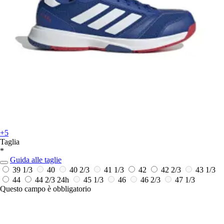
+5
Taglia
*
Guida alle taglie
39 1/3
40
40 2/3
41 1/3
42
42 2/3
43 1/3
44
44 2/3
24h
45 1/3
46
46 2/3
47 1/3
Questo campo è obbligatorio