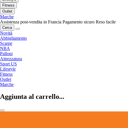
Fitness
Outlet
Marche
Assistenza post-vendita in Francia
Pagamento sicuro
Reso facile
Cerca
Novità
Abbigliamento
Scarpe
NBA
Palloni
Attrezzatura
Sport US
Lifestyle
Fitness
Outlet
Marche
Aggiunta al carrello...