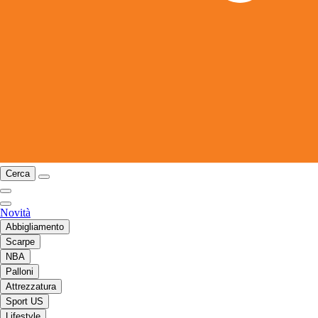
Cerca
Novità
Abbigliamento
Scarpe
NBA
Palloni
Attrezzatura
Sport US
Lifestyle