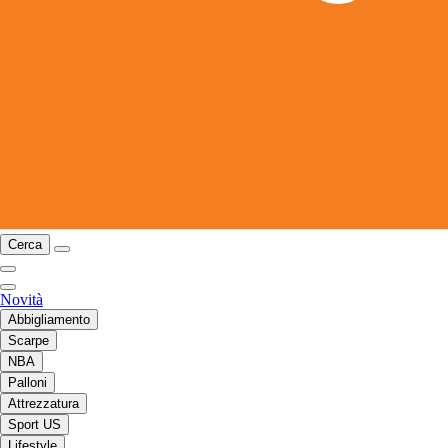
Cerca
Novità
Abbigliamento
Scarpe
NBA
Palloni
Attrezzatura
Sport US
Lifestyle