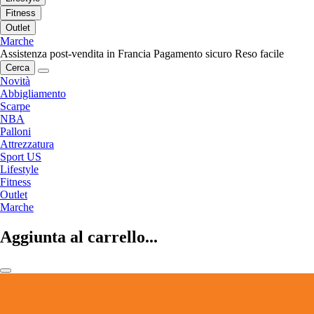
Fitness
Outlet
Marche
Assistenza post-vendita in Francia
Pagamento sicuro
Reso facile
Cerca
Novità
Abbigliamento
Scarpe
NBA
Palloni
Attrezzatura
Sport US
Lifestyle
Fitness
Outlet
Marche
Aggiunta al carrello...