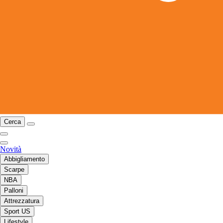
Cerca
Novità
Abbigliamento
Scarpe
NBA
Palloni
Attrezzatura
Sport US
Lifestyle