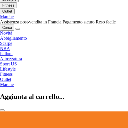
Fitness
Outlet
Marche
Assistenza post-vendita in Francia
Pagamento sicuro
Reso facile
Cerca
Novità
Abbigliamento
Scarpe
NBA
Palloni
Attrezzatura
Sport US
Lifestyle
Fitness
Outlet
Marche
Aggiunta al carrello...