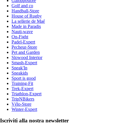
Galoppostore
Golf and co
Handball-Store
House of Rugby
La sellerie de Maé
Made in Paradis
Nauti-wave
On-Fight
Padel-Expert
Pecheur-Store
Pet and Garden
Slowood Interior
Smash-Expert
Sneak'In
Sneakids
Sport is good
Training-Fit
Trek-Expert
Triathlon-Expert
TripNBikers
Vélo-Store
Winter-Expert
Iscriviti alla nostra newsletter