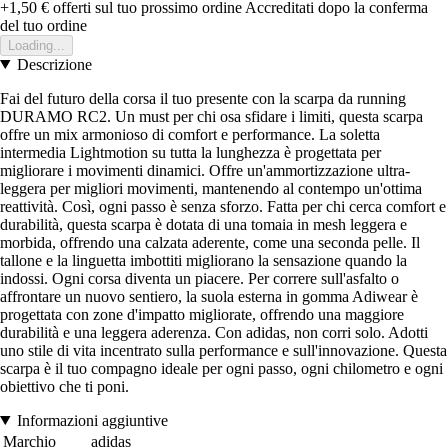
+1,50 €
offerti sul tuo prossimo ordine
Accreditati dopo la conferma
del tuo ordine
Loading...
Descrizione
Fai del futuro della corsa il tuo presente con la scarpa da running
DURAMO RC2. Un must per chi osa sfidare i limiti, questa scarpa
offre un mix armonioso di comfort e performance. La soletta
intermedia Lightmotion su tutta la lunghezza è progettata per
migliorare i movimenti dinamici. Offre un'ammortizzazione ultra-
leggera per migliori movimenti, mantenendo al contempo un'ottima
reattività. Così, ogni passo è senza sforzo. Fatta per chi cerca comfort e
durabilità, questa scarpa è dotata di una tomaia in mesh leggera e
morbida, offrendo una calzata aderente, come una seconda pelle. Il
tallone e la linguetta imbottiti migliorano la sensazione quando la
indossi. Ogni corsa diventa un piacere. Per correre sull'asfalto o
affrontare un nuovo sentiero, la suola esterna in gomma Adiwear è
progettata con zone d'impatto migliorate, offrendo una maggiore
durabilità e una leggera aderenza. Con adidas, non corri solo. Adotti
uno stile di vita incentrato sulla performance e sull'innovazione. Questa
scarpa è il tuo compagno ideale per ogni passo, ogni chilometro e ogni
obiettivo che ti poni.
Informazioni aggiuntive
Marchio
adidas