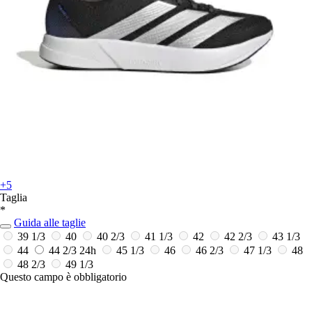
+5
Taglia
*
Guida alle taglie
39 1/3
40
40 2/3
41 1/3
42
42 2/3
43 1/3
44
44 2/3
24h
45 1/3
46
46 2/3
47 1/3
48
48 2/3
49 1/3
Questo campo è obbligatorio