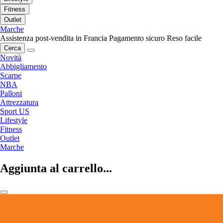
Fitness
Outlet
Marche
Assistenza post-vendita in Francia
Pagamento sicuro
Reso facile
Cerca
Novità
Abbigliamento
Scarpe
NBA
Palloni
Attrezzatura
Sport US
Lifestyle
Fitness
Outlet
Marche
Aggiunta al carrello...