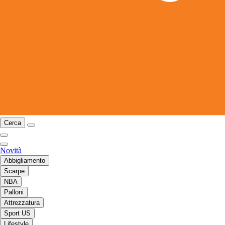
Cerca
Novità
Abbigliamento
Scarpe
NBA
Palloni
Attrezzatura
Sport US
Lifestyle