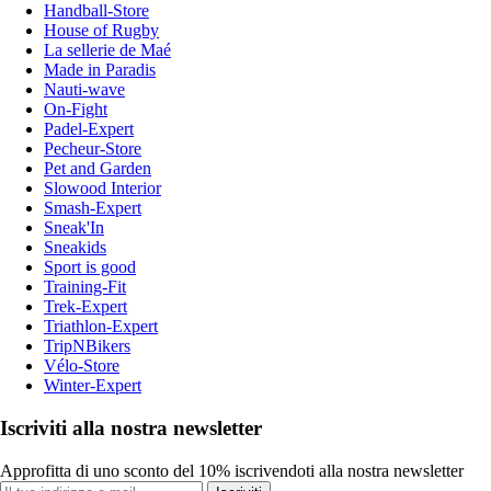
Handball-Store
House of Rugby
La sellerie de Maé
Made in Paradis
Nauti-wave
On-Fight
Padel-Expert
Pecheur-Store
Pet and Garden
Slowood Interior
Smash-Expert
Sneak'In
Sneakids
Sport is good
Training-Fit
Trek-Expert
Triathlon-Expert
TripNBikers
Vélo-Store
Winter-Expert
Iscriviti alla nostra newsletter
Approfitta di uno sconto del 10% iscrivendoti alla nostra newsletter