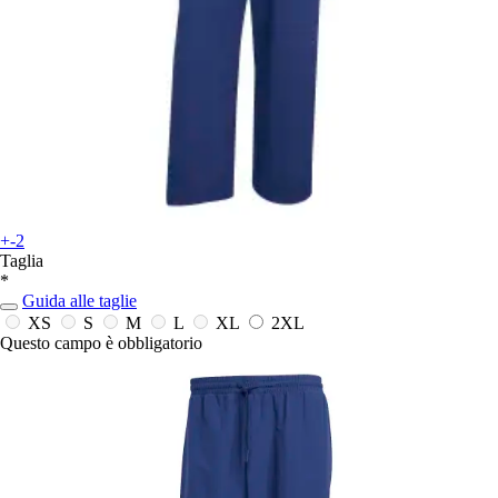
+-2
Taglia
*
Guida alle taglie
XS
S
M
L
XL
2XL
Questo campo è obbligatorio