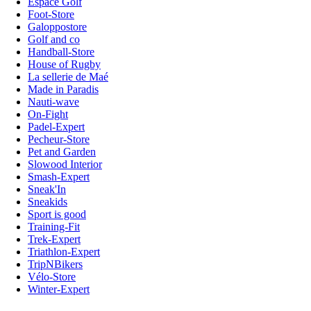
Espace Golf
Foot-Store
Galoppostore
Golf and co
Handball-Store
House of Rugby
La sellerie de Maé
Made in Paradis
Nauti-wave
On-Fight
Padel-Expert
Pecheur-Store
Pet and Garden
Slowood Interior
Smash-Expert
Sneak'In
Sneakids
Sport is good
Training-Fit
Trek-Expert
Triathlon-Expert
TripNBikers
Vélo-Store
Winter-Expert