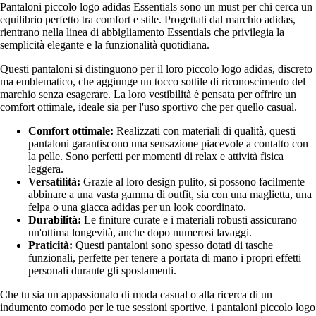
Pantaloni piccolo logo adidas Essentials sono un must per chi cerca un
equilibrio perfetto tra comfort e stile. Progettati dal marchio adidas,
rientrano nella linea di abbigliamento Essentials che privilegia la
semplicità elegante e la funzionalità quotidiana.
Questi pantaloni si distinguono per il loro piccolo logo adidas, discreto
ma emblematico, che aggiunge un tocco sottile di riconoscimento del
marchio senza esagerare. La loro vestibilità è pensata per offrire un
comfort ottimale, ideale sia per l'uso sportivo che per quello casual.
Comfort ottimale:
Realizzati con materiali di qualità, questi
pantaloni garantiscono una sensazione piacevole a contatto con
la pelle. Sono perfetti per momenti di relax e attività fisica
leggera.
Versatilità:
Grazie al loro design pulito, si possono facilmente
abbinare a una vasta gamma di outfit, sia con una maglietta, una
felpa o una giacca adidas per un look coordinato.
Durabilità:
Le finiture curate e i materiali robusti assicurano
un'ottima longevità, anche dopo numerosi lavaggi.
Praticità:
Questi pantaloni sono spesso dotati di tasche
funzionali, perfette per tenere a portata di mano i propri effetti
personali durante gli spostamenti.
Che tu sia un appassionato di moda casual o alla ricerca di un
indumento comodo per le tue sessioni sportive, i pantaloni piccolo logo