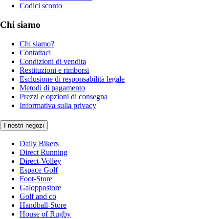
Codici sconto
Chi siamo
Chi siamo?
Contattaci
Condizioni di vendita
Restituzioni e rimborsi
Esclusione di responsabilità legale
Metodi di pagamento
Prezzi e opzioni di consegna
Informativa sulla privacy
I nostri negozi
Daily Bikers
Direct Running
Direct-Volley
Espace Golf
Foot-Store
Galoppostore
Golf and co
Handball-Store
House of Rugby