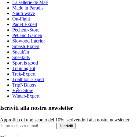
La sellerie de Maé
Made in Paradis
Nauti-wave
On-Fight
Padel-Expert
Pecheur-Store
Pet and Garden
Slowood Interior
Smash-Expert
Sneak'In
Sneakids
Sport is good
Training-Fit
Trek-Expert
Triathlon-Expert
TripNBikers
Vélo-Store
Winter-Expert
Iscriviti alla nostra newsletter
Approfitta di uno sconto del 10% iscrivendoti alla nostra newsletter
Iscriviti