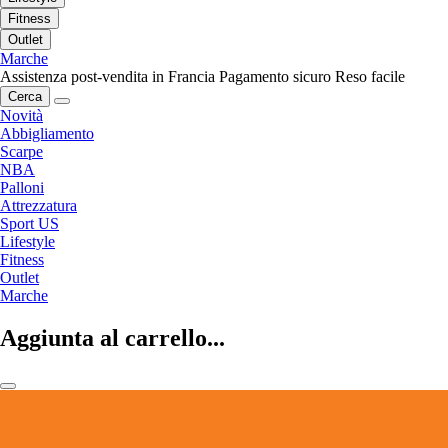
Fitness
Outlet
Marche
Assistenza post-vendita in Francia
Pagamento sicuro
Reso facile
Cerca
Novità
Abbigliamento
Scarpe
NBA
Palloni
Attrezzatura
Sport US
Lifestyle
Fitness
Outlet
Marche
Aggiunta al carrello...