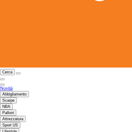
Cerca
Novità
Abbigliamento
Scarpe
NBA
Palloni
Attrezzatura
Sport US
Lifestyle