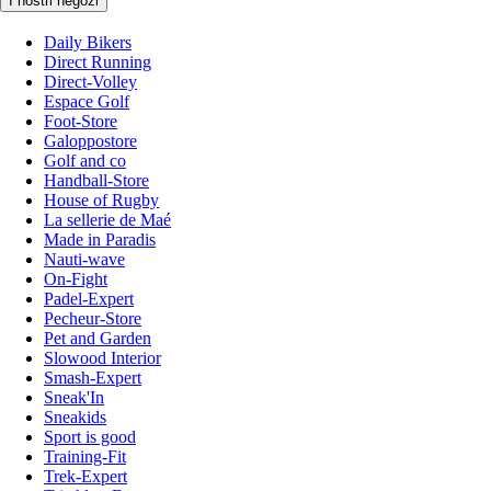
I nostri negozi
Daily Bikers
Direct Running
Direct-Volley
Espace Golf
Foot-Store
Galoppostore
Golf and co
Handball-Store
House of Rugby
La sellerie de Maé
Made in Paradis
Nauti-wave
On-Fight
Padel-Expert
Pecheur-Store
Pet and Garden
Slowood Interior
Smash-Expert
Sneak'In
Sneakids
Sport is good
Training-Fit
Trek-Expert