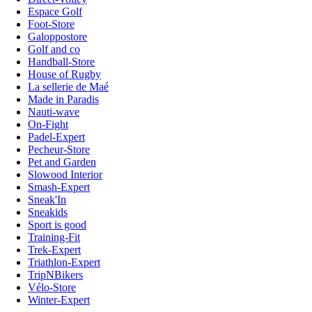
Espace Golf
Foot-Store
Galoppostore
Golf and co
Handball-Store
House of Rugby
La sellerie de Maé
Made in Paradis
Nauti-wave
On-Fight
Padel-Expert
Pecheur-Store
Pet and Garden
Slowood Interior
Smash-Expert
Sneak'In
Sneakids
Sport is good
Training-Fit
Trek-Expert
Triathlon-Expert
TripNBikers
Vélo-Store
Winter-Expert