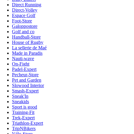
Direct Running
Direct-Volley
Espace Golf
Foot-Store
Galoppostore
Golf and co
Handball-Store
House of Rugby
La sellerie de Maé
Made in Paradis
Nauti-wave
On-Fight
Padel-Expert
Pecheur-Store
Pet and Garden
Slowood Interior
Smash-Expert
Sneak'In
Sneakids
Sport is good
Training-Fit
Trek-Expert
Triathlon-Expert
TripNBikers
Vélo-Store