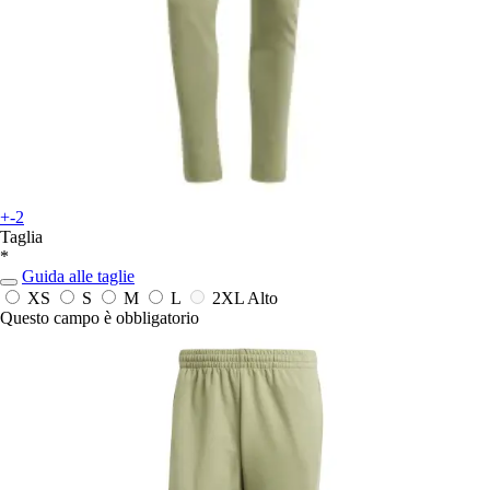
+-2
Taglia
*
Guida alle taglie
XS
S
M
L
2XL Alto
Questo campo è obbligatorio