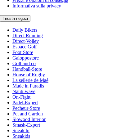
Prezzi e opzioni di consegna
Informativa sulla privacy
I nostri negozi
Daily Bikers
Direct Running
Direct-Volley
Espace Golf
Foot-Store
Galoppostore
Golf and co
Handball-Store
House of Rugby
La sellerie de Maé
Made in Paradis
Nauti-wave
On-Fight
Padel-Expert
Pecheur-Store
Pet and Garden
Slowood Interior
Smash-Expert
Sneak'In
Sneakids