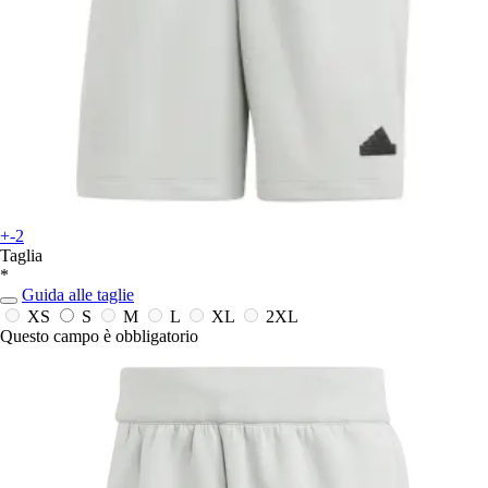
+-2
Taglia
*
Guida alle taglie
XS
S
M
L
XL
2XL
Questo campo è obbligatorio