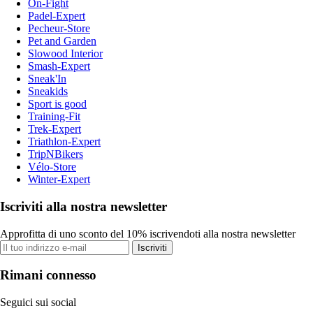
On-Fight
Padel-Expert
Pecheur-Store
Pet and Garden
Slowood Interior
Smash-Expert
Sneak'In
Sneakids
Sport is good
Training-Fit
Trek-Expert
Triathlon-Expert
TripNBikers
Vélo-Store
Winter-Expert
Iscriviti alla nostra newsletter
Approfitta di uno sconto del 10% iscrivendoti alla nostra newsletter
Iscriviti
Rimani connesso
Seguici sui social