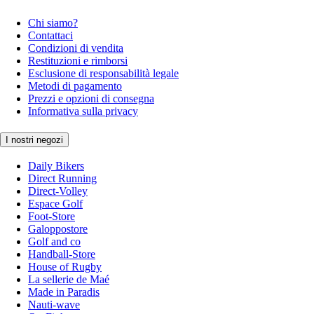
Chi siamo?
Contattaci
Condizioni di vendita
Restituzioni e rimborsi
Esclusione di responsabilità legale
Metodi di pagamento
Prezzi e opzioni di consegna
Informativa sulla privacy
I nostri negozi
Daily Bikers
Direct Running
Direct-Volley
Espace Golf
Foot-Store
Galoppostore
Golf and co
Handball-Store
House of Rugby
La sellerie de Maé
Made in Paradis
Nauti-wave