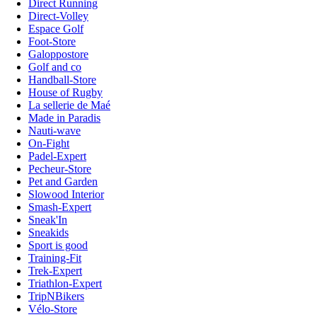
Direct Running
Direct-Volley
Espace Golf
Foot-Store
Galoppostore
Golf and co
Handball-Store
House of Rugby
La sellerie de Maé
Made in Paradis
Nauti-wave
On-Fight
Padel-Expert
Pecheur-Store
Pet and Garden
Slowood Interior
Smash-Expert
Sneak'In
Sneakids
Sport is good
Training-Fit
Trek-Expert
Triathlon-Expert
TripNBikers
Vélo-Store