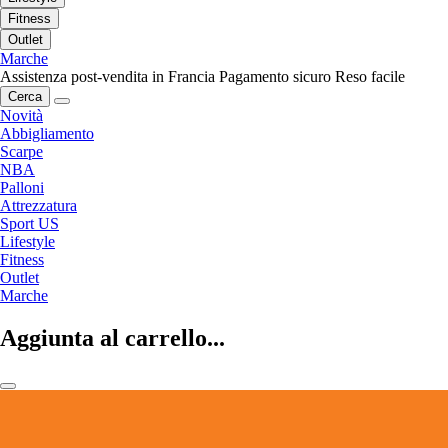
Fitness
Outlet
Marche
Assistenza post-vendita in Francia
Pagamento sicuro
Reso facile
Cerca
Novità
Abbigliamento
Scarpe
NBA
Palloni
Attrezzatura
Sport US
Lifestyle
Fitness
Outlet
Marche
Aggiunta al carrello...