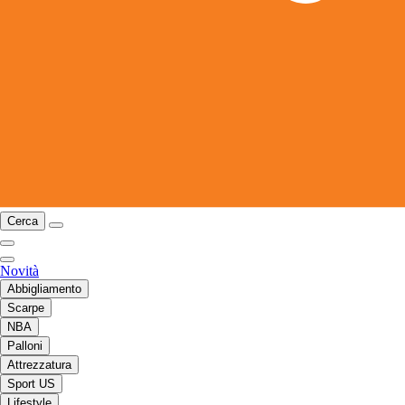
Cerca
Novità
Abbigliamento
Scarpe
NBA
Palloni
Attrezzatura
Sport US
Lifestyle