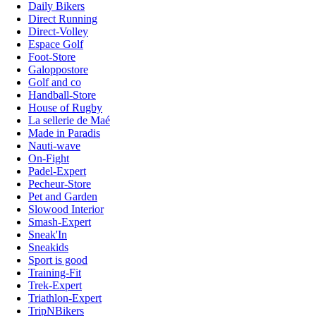
Daily Bikers
Direct Running
Direct-Volley
Espace Golf
Foot-Store
Galoppostore
Golf and co
Handball-Store
House of Rugby
La sellerie de Maé
Made in Paradis
Nauti-wave
On-Fight
Padel-Expert
Pecheur-Store
Pet and Garden
Slowood Interior
Smash-Expert
Sneak'In
Sneakids
Sport is good
Training-Fit
Trek-Expert
Triathlon-Expert
TripNBikers