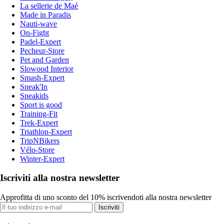
La sellerie de Maé
Made in Paradis
Nauti-wave
On-Fight
Padel-Expert
Pecheur-Store
Pet and Garden
Slowood Interior
Smash-Expert
Sneak'In
Sneakids
Sport is good
Training-Fit
Trek-Expert
Triathlon-Expert
TripNBikers
Vélo-Store
Winter-Expert
Iscriviti alla nostra newsletter
Approfitta di uno sconto del 10% iscrivendoti alla nostra newsletter
Iscriviti