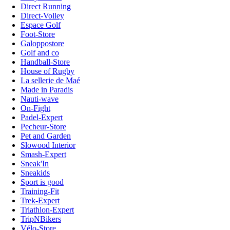
Direct Running
Direct-Volley
Espace Golf
Foot-Store
Galoppostore
Golf and co
Handball-Store
House of Rugby
La sellerie de Maé
Made in Paradis
Nauti-wave
On-Fight
Padel-Expert
Pecheur-Store
Pet and Garden
Slowood Interior
Smash-Expert
Sneak'In
Sneakids
Sport is good
Training-Fit
Trek-Expert
Triathlon-Expert
TripNBikers
Vélo-Store