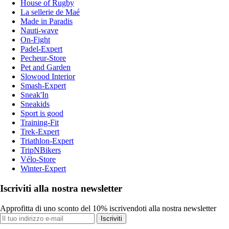
House of Rugby
La sellerie de Maé
Made in Paradis
Nauti-wave
On-Fight
Padel-Expert
Pecheur-Store
Pet and Garden
Slowood Interior
Smash-Expert
Sneak'In
Sneakids
Sport is good
Training-Fit
Trek-Expert
Triathlon-Expert
TripNBikers
Vélo-Store
Winter-Expert
Iscriviti alla nostra newsletter
Approfitta di uno sconto del 10% iscrivendoti alla nostra newsletter
Iscriviti