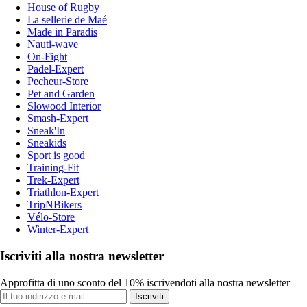
House of Rugby
La sellerie de Maé
Made in Paradis
Nauti-wave
On-Fight
Padel-Expert
Pecheur-Store
Pet and Garden
Slowood Interior
Smash-Expert
Sneak'In
Sneakids
Sport is good
Training-Fit
Trek-Expert
Triathlon-Expert
TripNBikers
Vélo-Store
Winter-Expert
Iscriviti alla nostra newsletter
Approfitta di uno sconto del 10% iscrivendoti alla nostra newsletter
Iscriviti