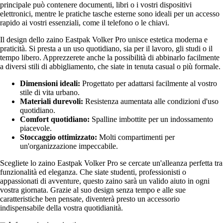
principale può contenere documenti, libri o i vostri dispositivi
elettronici, mentre le pratiche tasche esterne sono ideali per un accesso
rapido ai vostri essenziali, come il telefono o le chiavi.
Il design dello zaino Eastpak Volker Pro unisce estetica moderna e
praticità. Si presta a un uso quotidiano, sia per il lavoro, gli studi o il
tempo libero. Apprezzerete anche la possibilità di abbinarlo facilmente
a diversi stili di abbigliamento, che siate in tenuta casual o più formale.
Dimensioni ideali:
Progettato per adattarsi facilmente al vostro
stile di vita urbano.
Materiali durevoli:
Resistenza aumentata alle condizioni d'uso
quotidiano.
Comfort quotidiano:
Spalline imbottite per un indossamento
piacevole.
Stoccaggio ottimizzato:
Molti compartimenti per
un'organizzazione impeccabile.
Scegliete lo zaino Eastpak Volker Pro se cercate un'alleanza perfetta tra
funzionalità ed eleganza. Che siate studenti, professionisti o
appassionati di avventure, questo zaino sarà un valido aiuto in ogni
vostra giornata. Grazie al suo design senza tempo e alle sue
caratteristiche ben pensate, diventerà presto un accessorio
indispensabile della vostra quotidianità.