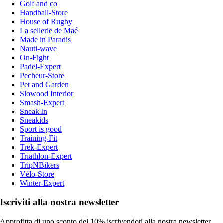
Golf and co
Handball-Store
House of Rugby
La sellerie de Maé
Made in Paradis
Nauti-wave
On-Fight
Padel-Expert
Pecheur-Store
Pet and Garden
Slowood Interior
Smash-Expert
Sneak'In
Sneakids
Sport is good
Training-Fit
Trek-Expert
Triathlon-Expert
TripNBikers
Vélo-Store
Winter-Expert
Iscriviti alla nostra newsletter
Approfitta di uno sconto del 10% iscrivendoti alla nostra newsletter