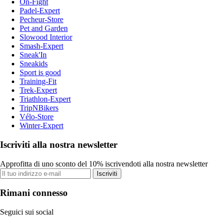
On-Fight
Padel-Expert
Pecheur-Store
Pet and Garden
Slowood Interior
Smash-Expert
Sneak'In
Sneakids
Sport is good
Training-Fit
Trek-Expert
Triathlon-Expert
TripNBikers
Vélo-Store
Winter-Expert
Iscriviti alla nostra newsletter
Approfitta di uno sconto del 10% iscrivendoti alla nostra newsletter
Iscriviti
Rimani connesso
Seguici sui social