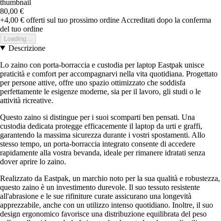
80,00 €
+4,00 €
offerti sul tuo prossimo ordine
Accreditati dopo la conferma
del tuo ordine
Loading...
Descrizione
Lo zaino con porta-borraccia e custodia per laptop Eastpak unisce
praticità e comfort per accompagnarvi nella vita quotidiana. Progettato
per persone attive, offre uno spazio ottimizzato che soddisfa
perfettamente le esigenze moderne, sia per il lavoro, gli studi o le
attività ricreative.
Questo zaino si distingue per i suoi scomparti ben pensati. Una
custodia dedicata protegge efficacemente il laptop da urti e graffi,
garantendo la massima sicurezza durante i vostri spostamenti. Allo
stesso tempo, un porta-borraccia integrato consente di accedere
rapidamente alla vostra bevanda, ideale per rimanere idratati senza
dover aprire lo zaino.
Realizzato da Eastpak, un marchio noto per la sua qualità e robustezza,
questo zaino è un investimento durevole. Il suo tessuto resistente
all'abrasione e le sue rifiniture curate assicurano una longevità
apprezzabile, anche con un utilizzo intenso quotidiano. Inoltre, il suo
design ergonomico favorisce una distribuzione equilibrata del peso