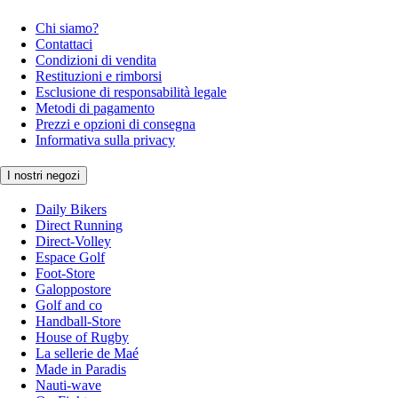
Chi siamo?
Contattaci
Condizioni di vendita
Restituzioni e rimborsi
Esclusione di responsabilità legale
Metodi di pagamento
Prezzi e opzioni di consegna
Informativa sulla privacy
I nostri negozi
Daily Bikers
Direct Running
Direct-Volley
Espace Golf
Foot-Store
Galoppostore
Golf and co
Handball-Store
House of Rugby
La sellerie de Maé
Made in Paradis
Nauti-wave