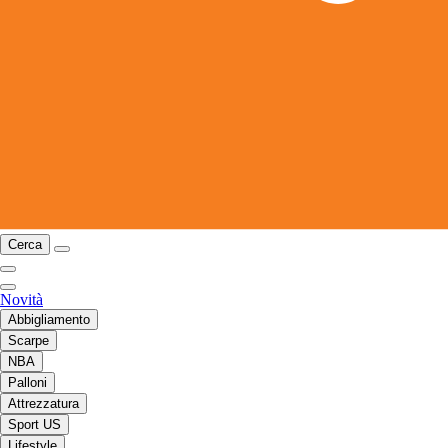
Cerca
Novità
Abbigliamento
Scarpe
NBA
Palloni
Attrezzatura
Sport US
Lifestyle