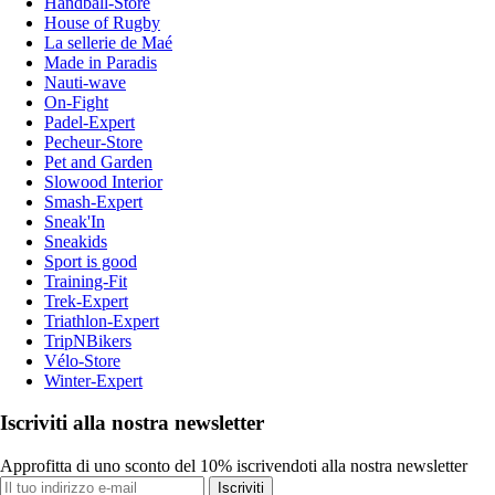
Handball-Store
House of Rugby
La sellerie de Maé
Made in Paradis
Nauti-wave
On-Fight
Padel-Expert
Pecheur-Store
Pet and Garden
Slowood Interior
Smash-Expert
Sneak'In
Sneakids
Sport is good
Training-Fit
Trek-Expert
Triathlon-Expert
TripNBikers
Vélo-Store
Winter-Expert
Iscriviti alla nostra newsletter
Approfitta di uno sconto del 10% iscrivendoti alla nostra newsletter
Iscriviti