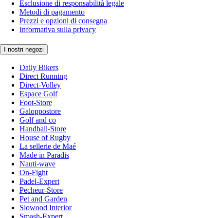
Esclusione di responsabilità legale
Metodi di pagamento
Prezzi e opzioni di consegna
Informativa sulla privacy
I nostri negozi
Daily Bikers
Direct Running
Direct-Volley
Espace Golf
Foot-Store
Galoppostore
Golf and co
Handball-Store
House of Rugby
La sellerie de Maé
Made in Paradis
Nauti-wave
On-Fight
Padel-Expert
Pecheur-Store
Pet and Garden
Slowood Interior
Smash-Expert