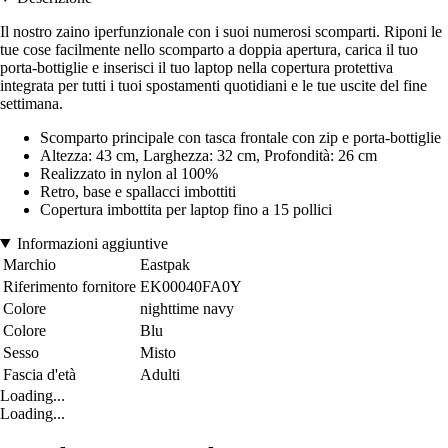
Il nostro zaino iperfunzionale con i suoi numerosi scomparti. Riponi le
tue cose facilmente nello scomparto a doppia apertura, carica il tuo
porta-bottiglie e inserisci il tuo laptop nella copertura protettiva
integrata per tutti i tuoi spostamenti quotidiani e le tue uscite del fine
settimana.
Scomparto principale con tasca frontale con zip e porta-bottiglie
Altezza: 43 cm, Larghezza: 32 cm, Profondità: 26 cm
Realizzato in nylon al 100%
Retro, base e spallacci imbottiti
Copertura imbottita per laptop fino a 15 pollici
Informazioni aggiuntive
Marchio
Eastpak
Riferimento fornitore
EK00040FA0Y
Colore
nighttime navy
Colore
Blu
Sesso
Misto
Fascia d'età
Adulti
Loading...
Loading...