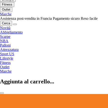
Fitness
Outlet
Marche
Assistenza post-vendita in Francia
Pagamento sicuro
Reso facile
Cerca
Novità
Abbigliamento
Scarpe
NBA
Palloni
Attrezzatura
Sport US
Lifestyle
Fitness
Outlet
Marche
Aggiunta al carrello...