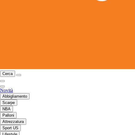
Cerca
Novità
Abbigliamento
Scarpe
NBA
Palloni
Attrezzatura
Sport US
Lifestyle