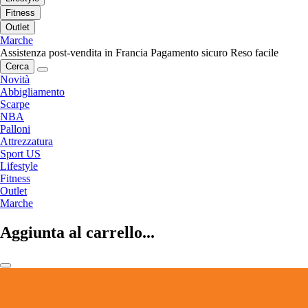
Fitness
Outlet
Marche
Assistenza post-vendita in Francia
Pagamento sicuro
Reso facile
Cerca
Novità
Abbigliamento
Scarpe
NBA
Palloni
Attrezzatura
Sport US
Lifestyle
Fitness
Outlet
Marche
Aggiunta al carrello...