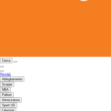
Cerca
Novità
Abbigliamento
Scarpe
NBA
Palloni
Attrezzatura
Sport US
Lifestyle