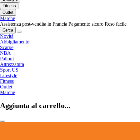
Fitness
Outlet
Marche
Assistenza post-vendita in Francia
Pagamento sicuro
Reso facile
Cerca
Novità
Abbigliamento
Scarpe
NBA
Palloni
Attrezzatura
Sport US
Lifestyle
Fitness
Outlet
Marche
Aggiunta al carrello...