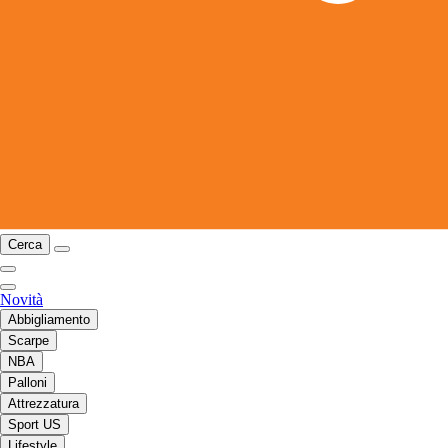
Cerca
Novità
Abbigliamento
Scarpe
NBA
Palloni
Attrezzatura
Sport US
Lifestyle