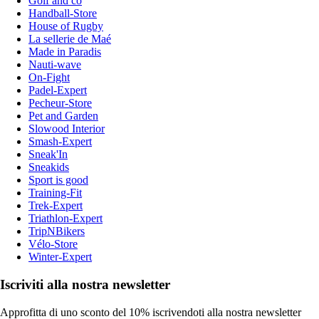
Golf and co
Handball-Store
House of Rugby
La sellerie de Maé
Made in Paradis
Nauti-wave
On-Fight
Padel-Expert
Pecheur-Store
Pet and Garden
Slowood Interior
Smash-Expert
Sneak'In
Sneakids
Sport is good
Training-Fit
Trek-Expert
Triathlon-Expert
TripNBikers
Vélo-Store
Winter-Expert
Iscriviti alla nostra newsletter
Approfitta di uno sconto del 10% iscrivendoti alla nostra newsletter