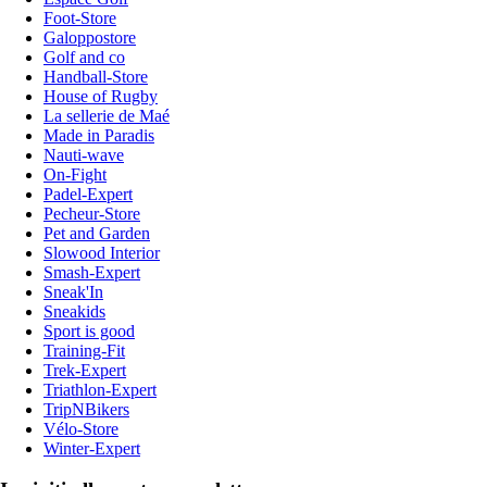
Foot-Store
Galoppostore
Golf and co
Handball-Store
House of Rugby
La sellerie de Maé
Made in Paradis
Nauti-wave
On-Fight
Padel-Expert
Pecheur-Store
Pet and Garden
Slowood Interior
Smash-Expert
Sneak'In
Sneakids
Sport is good
Training-Fit
Trek-Expert
Triathlon-Expert
TripNBikers
Vélo-Store
Winter-Expert