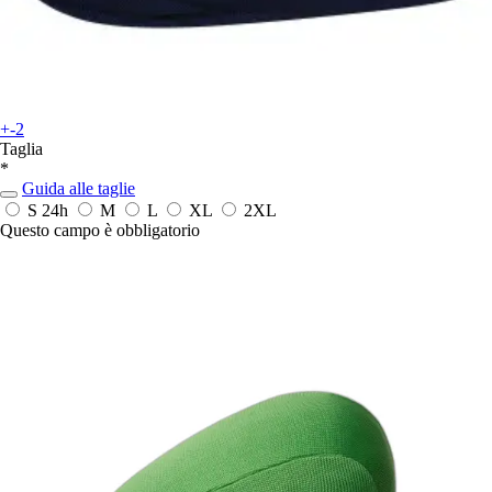
+-2
Taglia
*
Guida alle taglie
S
24h
M
L
XL
2XL
Questo campo è obbligatorio