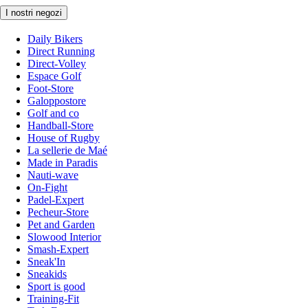
I nostri negozi
Daily Bikers
Direct Running
Direct-Volley
Espace Golf
Foot-Store
Galoppostore
Golf and co
Handball-Store
House of Rugby
La sellerie de Maé
Made in Paradis
Nauti-wave
On-Fight
Padel-Expert
Pecheur-Store
Pet and Garden
Slowood Interior
Smash-Expert
Sneak'In
Sneakids
Sport is good
Training-Fit