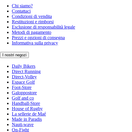
Chi siamo?
Contattaci
Condizioni di vendita
Restituzioni e rimborsi
Esclusione di responsabilità legale
Metodi di pagamento
Prezzi e opzioni di consegna
Informativa sulla privacy
I nostri negozi
Daily Bikers
Direct Running
Direct-Volley
Espace Golf
Foot-Store
Galoppostore
Golf and co
Handball-Store
House of Rugby
La sellerie de Maé
Made in Paradis
Nauti-wave
On-Fight