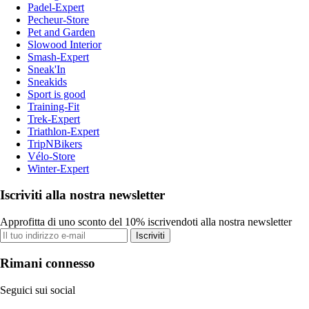
Padel-Expert
Pecheur-Store
Pet and Garden
Slowood Interior
Smash-Expert
Sneak'In
Sneakids
Sport is good
Training-Fit
Trek-Expert
Triathlon-Expert
TripNBikers
Vélo-Store
Winter-Expert
Iscriviti alla nostra newsletter
Approfitta di uno sconto del 10% iscrivendoti alla nostra newsletter
Iscriviti
Rimani connesso
Seguici sui social