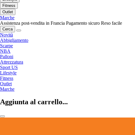
Fitness
Outlet
Marche
Assistenza post-vendita in Francia
Pagamento sicuro
Reso facile
Cerca
Novità
Abbigliamento
Scarpe
NBA
Palloni
Attrezzatura
Sport US
Lifestyle
Fitness
Outlet
Marche
Aggiunta al carrello...