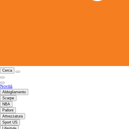
Cerca
Novità
Abbigliamento
Scarpe
NBA
Palloni
Attrezzatura
Sport US
Lifestyle