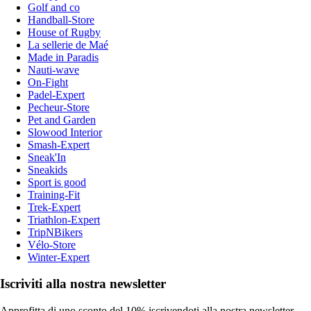
Golf and co
Handball-Store
House of Rugby
La sellerie de Maé
Made in Paradis
Nauti-wave
On-Fight
Padel-Expert
Pecheur-Store
Pet and Garden
Slowood Interior
Smash-Expert
Sneak'In
Sneakids
Sport is good
Training-Fit
Trek-Expert
Triathlon-Expert
TripNBikers
Vélo-Store
Winter-Expert
Iscriviti alla nostra newsletter
Approfitta di uno sconto del 10% iscrivendoti alla nostra newsletter