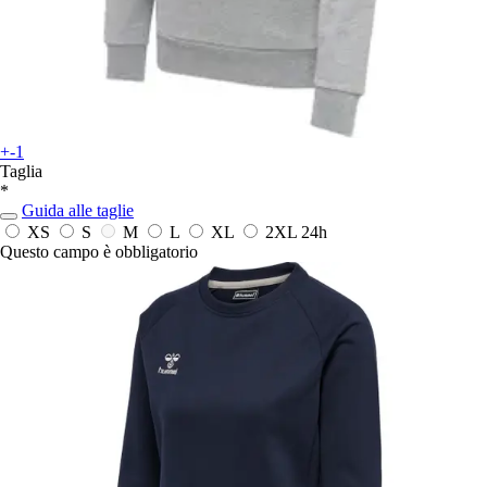
+-1
Taglia
*
Guida alle taglie
XS
S
M
L
XL
2XL
24h
Questo campo è obbligatorio