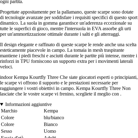
ogni partita.
Progettate appositamente per la pallamano, queste scarpe sono dotate
di tecnologie avanzate per soddisfare i requisiti specifici di questo sport
dinamico. La suola in gomma garantisce un'aderenza eccezionale su
tutte le superfici di gioco, mentre l'intersuola in EVA assorbe gli urti
per un'ammortizzazione ottimale durante i salti e gli atterraggi.
Il design elegante e raffinato di queste scarpe le rende anche una scelta
esteticamente piacevole in campo. La tomaia in mesh traspirante
mantiene i piedi freschi e asciutti durante le partite più intense, mentre i
rinforzi in TPU forniscono un supporto extra per i movimenti laterali
veloci.
indoor Kempa Kourtfly Three Che siate giocatori esperti o principianti,
le scarpe vi offrono il supporto e le prestazioni necessarie per
raggiungere i vostri obiettivi in campo. Kempa Kourtfly Three Non
lasciate che le vostre scarpe vi frenino, scegliete il meglio con .
Informazioni aggiuntive
Marchio
Kempa
Colore
blu/bianco
Colore
Bianco
Sesso
Uomo
Fascia d'età
Adulti