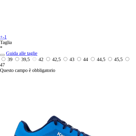
+-1
Taglia
*
Guida alle taglie
39
39,5
42
42,5
43
44
44,5
45,5
47
Questo campo è obbligatorio