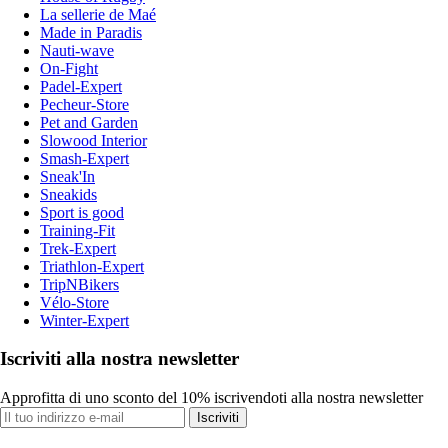
La sellerie de Maé
Made in Paradis
Nauti-wave
On-Fight
Padel-Expert
Pecheur-Store
Pet and Garden
Slowood Interior
Smash-Expert
Sneak'In
Sneakids
Sport is good
Training-Fit
Trek-Expert
Triathlon-Expert
TripNBikers
Vélo-Store
Winter-Expert
Iscriviti alla nostra newsletter
Approfitta di uno sconto del 10% iscrivendoti alla nostra newsletter
Iscriviti