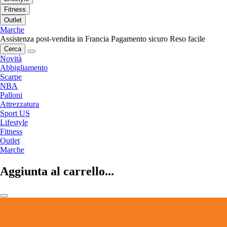
Fitness
Outlet
Marche
Assistenza post-vendita in Francia
Pagamento sicuro
Reso facile
Cerca
Novità
Abbigliamento
Scarpe
NBA
Palloni
Attrezzatura
Sport US
Lifestyle
Fitness
Outlet
Marche
Aggiunta al carrello...