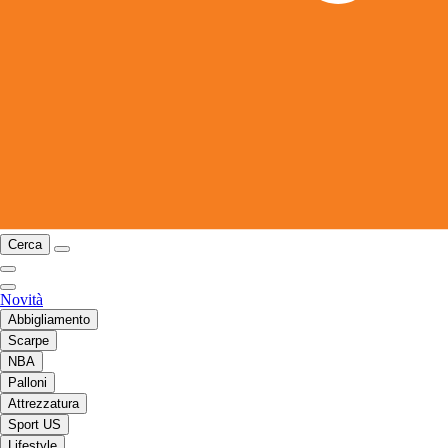
Cerca
Novità
Abbigliamento
Scarpe
NBA
Palloni
Attrezzatura
Sport US
Lifestyle