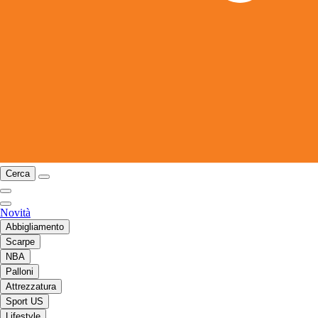
Cerca
Novità
Abbigliamento
Scarpe
NBA
Palloni
Attrezzatura
Sport US
Lifestyle