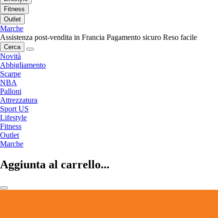
Fitness
Outlet
Marche
Assistenza post-vendita in Francia
Pagamento sicuro
Reso facile
Cerca
Novità
Abbigliamento
Scarpe
NBA
Palloni
Attrezzatura
Sport US
Lifestyle
Fitness
Outlet
Marche
Aggiunta al carrello...