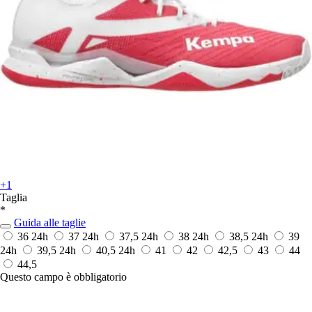
+1
Taglia
*
Guida alle taglie
36
24h
37
24h
37,5
24h
38
24h
38,5
24h
39
24h
39,5
24h
40,5
24h
41
42
42,5
43
44
44,5
Questo campo è obbligatorio