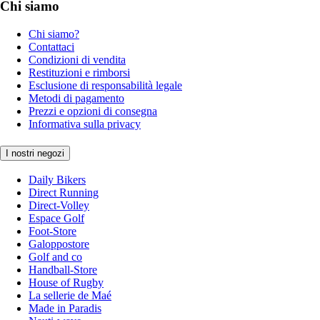
Chi siamo
Chi siamo?
Contattaci
Condizioni di vendita
Restituzioni e rimborsi
Esclusione di responsabilità legale
Metodi di pagamento
Prezzi e opzioni di consegna
Informativa sulla privacy
I nostri negozi
Daily Bikers
Direct Running
Direct-Volley
Espace Golf
Foot-Store
Galoppostore
Golf and co
Handball-Store
House of Rugby
La sellerie de Maé
Made in Paradis