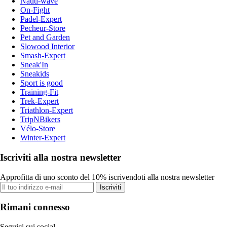
Nauti-wave
On-Fight
Padel-Expert
Pecheur-Store
Pet and Garden
Slowood Interior
Smash-Expert
Sneak'In
Sneakids
Sport is good
Training-Fit
Trek-Expert
Triathlon-Expert
TripNBikers
Vélo-Store
Winter-Expert
Iscriviti alla nostra newsletter
Approfitta di uno sconto del 10% iscrivendoti alla nostra newsletter
Iscriviti
Rimani connesso
Seguici sui social