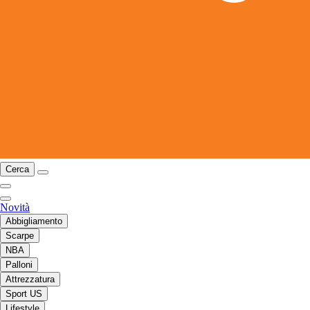
Cerca
Novità
Abbigliamento
Scarpe
NBA
Palloni
Attrezzatura
Sport US
Lifestyle