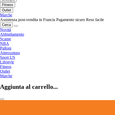
Fitness
Outlet
Marche
Assistenza post-vendita in Francia
Pagamento sicuro
Reso facile
Cerca
Novità
Abbigliamento
Scarpe
NBA
Palloni
Attrezzatura
Sport US
Lifestyle
Fitness
Outlet
Marche
Aggiunta al carrello...