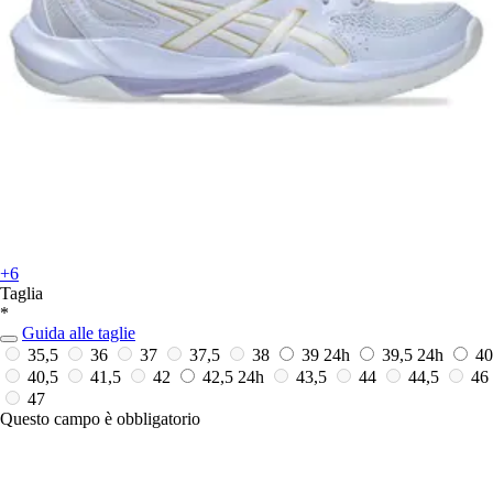
+6
Taglia
*
Guida alle taglie
35,5
36
37
37,5
38
39
24h
39,5
24h
40
40,5
41,5
42
42,5
24h
43,5
44
44,5
46
47
Questo campo è obbligatorio