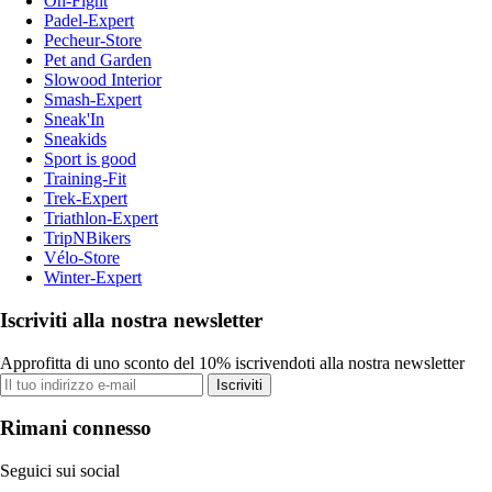
On-Fight
Padel-Expert
Pecheur-Store
Pet and Garden
Slowood Interior
Smash-Expert
Sneak'In
Sneakids
Sport is good
Training-Fit
Trek-Expert
Triathlon-Expert
TripNBikers
Vélo-Store
Winter-Expert
Iscriviti alla nostra newsletter
Approfitta di uno sconto del 10% iscrivendoti alla nostra newsletter
Iscriviti
Rimani connesso
Seguici sui social