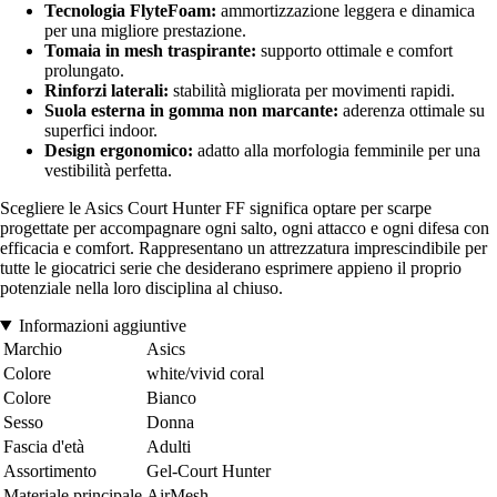
Tecnologia FlyteFoam:
ammortizzazione leggera e dinamica
per una migliore prestazione.
Tomaia in mesh traspirante:
supporto ottimale e comfort
prolungato.
Rinforzi laterali:
stabilità migliorata per movimenti rapidi.
Suola esterna in gomma non marcante:
aderenza ottimale su
superfici indoor.
Design ergonomico:
adatto alla morfologia femminile per una
vestibilità perfetta.
Scegliere le Asics Court Hunter FF significa optare per scarpe
progettate per accompagnare ogni salto, ogni attacco e ogni difesa con
efficacia e comfort. Rappresentano un attrezzatura imprescindibile per
tutte le giocatrici serie che desiderano esprimere appieno il proprio
potenziale nella loro disciplina al chiuso.
Informazioni aggiuntive
Marchio
Asics
Colore
white/vivid coral
Colore
Bianco
Sesso
Donna
Fascia d'età
Adulti
Assortimento
Gel-Court Hunter
Materiale principale
AirMesh