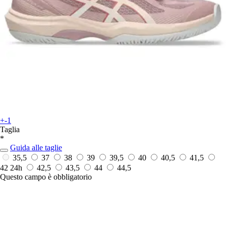
+-1
Taglia
*
Guida alle taglie
35,5
37
38
39
39,5
40
40,5
41,5
42
24h
42,5
43,5
44
44,5
Questo campo è obbligatorio