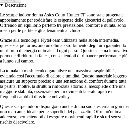
Descrizione
Le scarpe indoor donna Asics Court Hunter FF sono state progettate
appositamente per soddisfare le esigenze delle giocatrici di pallavolo.
Offrendo un equilibrio perfetto tra prestazione, comfort e durata, sono
ideali per le partite e gli allenamenti al chiuso.
Grazie alla tecnologia FlyteFoam utilizzata nella suola intermedia,
queste scarpe forniscono un'ottima assorbimento degli urti garantendo
un ritorno di energia ottimale ad ogni passo. Questo sistema innovativo
permette di ridurre la fatica, consentendoti di rimanere performante più
a lungo sul campo.
La tomaia in mesh tecnico garantisce una massima traspirabilità,
evitando così l'accumulo di calore e umidità. Questo materiale leggero
assicura un supporto preciso e una sensazione di comfort durante tutta
la partita. Inoltre, la struttura rinforzata attorno al mesopiede offre una
maggiore stabilità, essenziale per i movimenti laterali rapidi e i
frequenti cambi di direzione nel volley.
Queste scarpe indoor dispongono anche di una suola esterna in gomma
non marcante, ideale per le superfici del palazzetto. Offre un'ottima
aderenza, permettendoti di eseguire movimenti rapidi e sicuri senza il
rischio di scivolare.