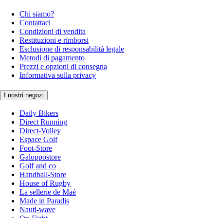
Chi siamo?
Contattaci
Condizioni di vendita
Restituzioni e rimborsi
Esclusione di responsabilità legale
Metodi di pagamento
Prezzi e opzioni di consegna
Informativa sulla privacy
I nostri negozi
Daily Bikers
Direct Running
Direct-Volley
Espace Golf
Foot-Store
Galoppostore
Golf and co
Handball-Store
House of Rugby
La sellerie de Maé
Made in Paradis
Nauti-wave