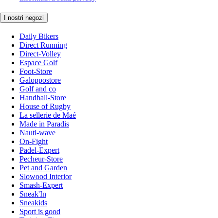
I nostri negozi
Daily Bikers
Direct Running
Direct-Volley
Espace Golf
Foot-Store
Galoppostore
Golf and co
Handball-Store
House of Rugby
La sellerie de Maé
Made in Paradis
Nauti-wave
On-Fight
Padel-Expert
Pecheur-Store
Pet and Garden
Slowood Interior
Smash-Expert
Sneak'In
Sneakids
Sport is good