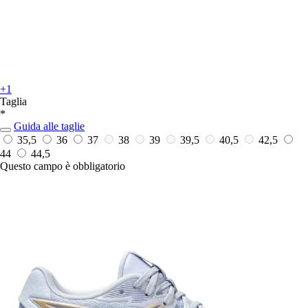
+1
Taglia
*
Guida alle taglie
35,5
36
37
38
39
39,5
40,5
42,5
44
44,5
Questo campo è obbligatorio