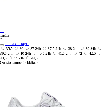
+1
Taglia
*
Guida alle taglie
35,5
36
37
24h
37,5
24h
38
24h
39
24h
39,5
24h
40
24h
40,5
24h
41,5
24h
42
42,5
43,5
44
24h
44,5
Questo campo è obbligatorio