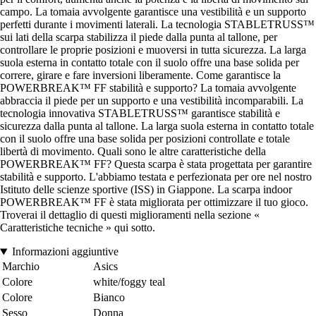
campo. La tomaia avvolgente garantisce una vestibilità e un supporto
perfetti durante i movimenti laterali. La tecnologia STABLETRUSS™
sui lati della scarpa stabilizza il piede dalla punta al tallone, per
controllare le proprie posizioni e muoversi in tutta sicurezza. La larga
suola esterna in contatto totale con il suolo offre una base solida per
correre, girare e fare inversioni liberamente. Come garantisce la
POWERBREAK™ FF stabilità e supporto? La tomaia avvolgente
abbraccia il piede per un supporto e una vestibilità incomparabili. La
tecnologia innovativa STABLETRUSS™ garantisce stabilità e
sicurezza dalla punta al tallone. La larga suola esterna in contatto totale
con il suolo offre una base solida per posizioni controllate e totale
libertà di movimento. Quali sono le altre caratteristiche della
POWERBREAK™ FF? Questa scarpa è stata progettata per garantire
stabilità e supporto. L'abbiamo testata e perfezionata per ore nel nostro
Istituto delle scienze sportive (ISS) in Giappone. La scarpa indoor
POWERBREAK™ FF è stata migliorata per ottimizzare il tuo gioco.
Troverai il dettaglio di questi miglioramenti nella sezione «
Caratteristiche tecniche » qui sotto.
Informazioni aggiuntive
Marchio
Asics
Colore
white/foggy teal
Colore
Bianco
Sesso
Donna