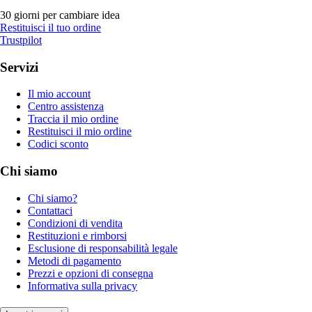
30 giorni per cambiare idea
Restituisci il tuo ordine
Trustpilot
Servizi
Il mio account
Centro assistenza
Traccia il mio ordine
Restituisci il mio ordine
Codici sconto
Chi siamo
Chi siamo?
Contattaci
Condizioni di vendita
Restituzioni e rimborsi
Esclusione di responsabilità legale
Metodi di pagamento
Prezzi e opzioni di consegna
Informativa sulla privacy