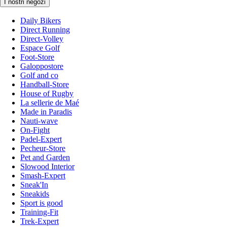
I nostri negozi
Daily Bikers
Direct Running
Direct-Volley
Espace Golf
Foot-Store
Galoppostore
Golf and co
Handball-Store
House of Rugby
La sellerie de Maé
Made in Paradis
Nauti-wave
On-Fight
Padel-Expert
Pecheur-Store
Pet and Garden
Slowood Interior
Smash-Expert
Sneak'In
Sneakids
Sport is good
Training-Fit
Trek-Expert